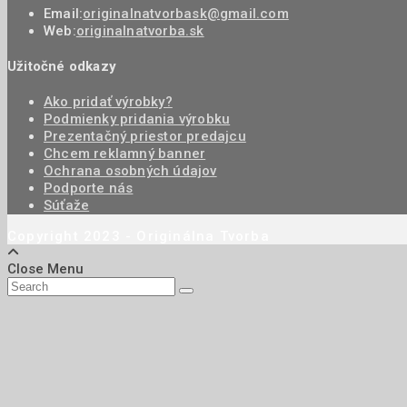
Email:
originalnatvorbask@gmail.com
Web:
originalnatvorba.sk
Užitočné odkazy
Ako pridať výrobky?
Podmienky pridania výrobku
Prezentačný priestor predajcu
Chcem reklamný banner
Ochrana osobných údajov
Podporte nás
Súťaže
Copyright 2023 - Originálna Tvorba
Close Menu