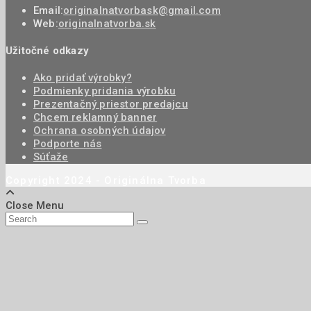
Email:
originalnatvorbask@gmail.com
Web:
originalnatvorba.sk
Užitočné odkazy
Ako pridať výrobky?
Podmienky pridania výrobku
Prezentačný priestor predajcu
Chcem reklamný banner
Ochrana osobných údajov
Podporte nás
Súťaže
Copyright 2024 - Originálna Tvorba
Close Menu