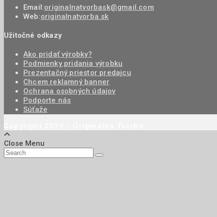
Email:
originalnatvorbask@gmail.com
Web:
originalnatvorba.sk
Užitočné odkazy
Ako pridať výrobky?
Podmienky pridania výrobku
Prezentačný priestor predajcu
Chcem reklamný banner
Ochrana osobných údajov
Podporte nás
Súťaže
Copyright 2024 - Originálna Tvorba
Close Menu