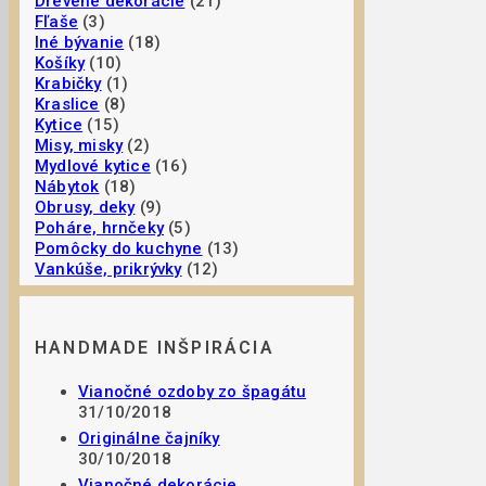
Drevené dekorácie
(21)
Fľaše
(3)
Iné bývanie
(18)
Košíky
(10)
Krabičky
(1)
Kraslice
(8)
Kytice
(15)
Misy, misky
(2)
Mydlové kytice
(16)
Nábytok
(18)
Obrusy, deky
(9)
Poháre, hrnčeky
(5)
Pomôcky do kuchyne
(13)
Vankúše, prikrývky
(12)
HANDMADE INŠPIRÁCIA
Vianočné ozdoby zo špagátu
31/10/2018
Originálne čajníky
30/10/2018
Vianočné dekorácie