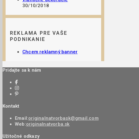
30/10/2018
REKLAMA PRE VAŠE
PODNIKANIE
Chcem reklamný banner
Pridajte sa k nám
Kontakt
Email:
originalnatvorbask@gmail.com
Web:
originalnatvorba.sk
Užitočné odkazy