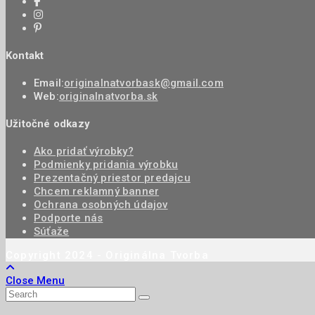
Kontakt
Email:
originalnatvorbask@gmail.com
Web:
originalnatvorba.sk
Užitočné odkazy
Ako pridať výrobky?
Podmienky pridania výrobku
Prezentačný priestor predajcu
Chcem reklamný banner
Ochrana osobných údajov
Podporte nás
Súťaže
Copyright 2024 - Originálna Tvorba
Close Menu