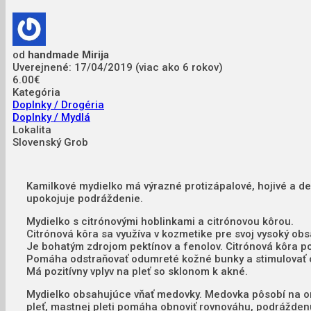
od
handmade Mirija
Uverejnené: 17/04/2019 (viac ako 6 rokov)
6.00€
Kategória
Doplnky / Drogéria
Doplnky / Mydlá
Lokalita
Slovenský Grob
Kamilkové mydielko má výrazné protizápalové, hojivé a de
upokojuje podráždenie.
Mydielko s citrónovými hoblinkami a citrónovou kôrou.
Citrónová kôra sa využíva v kozmetike pre svoj vysoký obsa
Je bohatým zdrojom pektínov a fenolov. Citrónová
kôra p
Pomáha odstraňovať odumreté kožné bunky a stimulovať o
Má pozitívny vplyv na pleť so sklonom k akné.
Mydielko obsahujúce vňať medovky. Medovka pôsobí na org
pleť, mastnej pleti pomáha obnoviť rovnováhu, podrážden