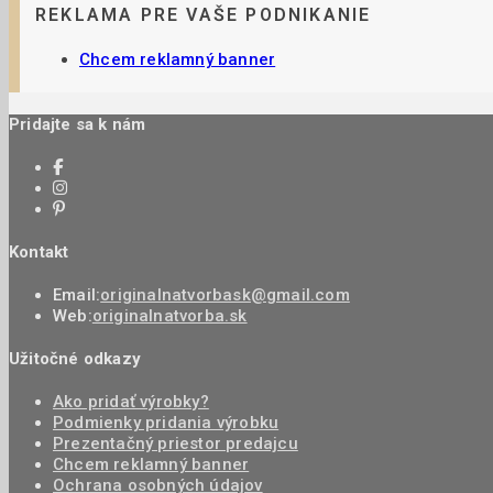
REKLAMA PRE VAŠE PODNIKANIE
Chcem reklamný banner
Pridajte sa k nám
Kontakt
Email:
originalnatvorbask@gmail.com
Web:
originalnatvorba.sk
Užitočné odkazy
Ako pridať výrobky?
Podmienky pridania výrobku
Prezentačný priestor predajcu
Chcem reklamný banner
Ochrana osobných údajov