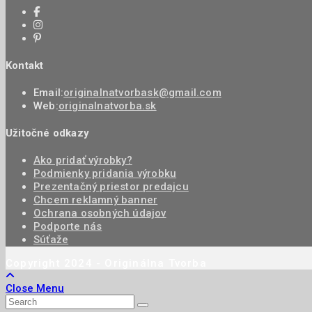
Kontakt
Email:
originalnatvorbask@gmail.com
Web:
originalnatvorba.sk
Užitočné odkazy
Ako pridať výrobky?
Podmienky pridania výrobku
Prezentačný priestor predajcu
Chcem reklamný banner
Ochrana osobných údajov
Podporte nás
Súťaže
Copyright 2024 - Originálna Tvorba
Close Menu