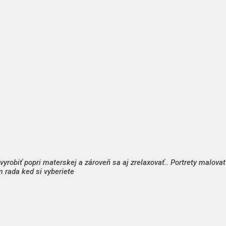
robiť popri materskej a zároveň sa aj zrelaxovať.. Portrety malovat
 rada ked si vyberiete