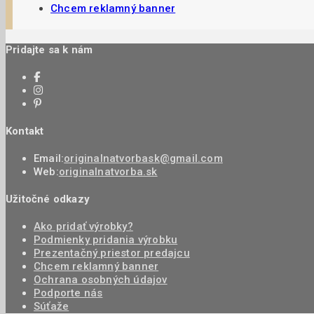
Chcem reklamný banner
Pridajte sa k nám
Kontakt
Email:
originalnatvorbask@gmail.com
Web:
originalnatvorba.sk
Užitočné odkazy
Ako pridať výrobky?
Podmienky pridania výrobku
Prezentačný priestor predajcu
Chcem reklamný banner
Ochrana osobných údajov
Podporte nás
Súťaže