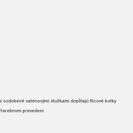
o ozdobené saténovými stužkami dopĺňajú filcové botky.
m farebnom prevedení.