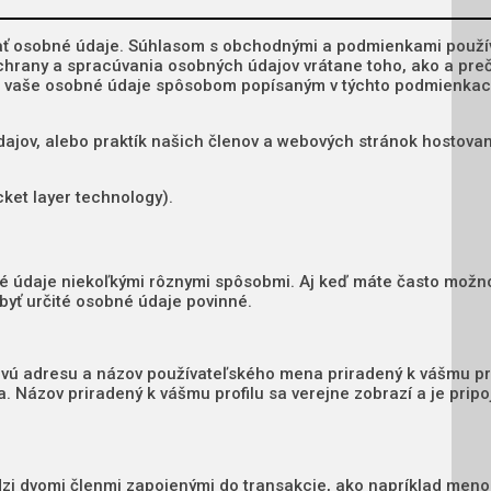
ávať osobné údaje. Súhlasom s obchodnými a podmienkami použí
 ochrany a spracúvania osobných údajov vrátane toho, ako a pre
li vaše osobné údaje spôsobom popísaným v týchto podmienkac
ajov, alebo praktík našich členov a webových stránok hostova
ket layer technology).
é údaje niekoľkými rôznymi spôsobmi. Aj keď máte často možn
byť určité osobné údaje povinné.
ovú adresu a názov používateľského mena priradený k vášmu pro
a. Názov priradený k vášmu profilu sa verejne zobrazí a je pripo
zi dvomi členmi zapojenými do transakcie, ako napríklad meno