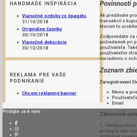
Povinnosti p
HANDMADE INŠPIRÁCIA
Ak predávate pro
Vianočné ozdoby zo špagátu
transakcií s kup
31/10/2018
ktorom to urobít
Originálne čajníky
30/10/2018
Zodpovedáte za o
požiadaviek pri 
Vianočné dekorácie
používateľa. Tak
30/10/2018
používateľov str
nariadeniu o och
Zoznam zbie
REKLAMA PRE VAŠE
PODNIKANIE
Zaregistrovaní čl
Meno a pri
Chcem reklamný banner
Používateľ
Email
Pridajte sa k nám
Záverečné ust
1. Všetky právne
prístup k nim re
príslušné sloven