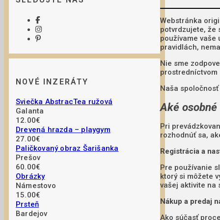
Webstránka origi
potvrdzujete, že
používame vaše 
pravidlách, nemal
Nie sme zodpoved
prostredníctvom 
NOVÉ INZERÁTY
Naša spoločnosť 
Sviečka AbstracTea ružová
Aké osobné 
Galanta
12.00€
Pri prevádzkovan
Drevená hrazda – playgym
rozhodnúť sa, ak
27.00€
Paličkovaný obraz Šarišanka
Registrácia a nas
Prešov
60.00€
Pre používanie s
ktorý si môžete v
Obrázky
vašej aktivite na 
Námestovo
15.00€
Nákup a predaj n
Prsteň
Bardejov
Ako súčasť proce