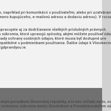
 napríklad pri komunikácii s používateľmi, alebo pri uzatváran
 meno kupujúceho, e-mailovú adresu a dodaciu adresu). V rozs
pracujete aj za dodržiavanie všetkých príslušných právnych
a súkromia, ktoré upravujú spôsoby, akými môžete používať úda
ásady ochrany osobných údajov, ktoré musia byť dostupné pre
kompatibilné s podmienkami používania. Ďalšie údaje k Všeobec
/gdprandyou.ie.
vnym poriadkom Slovenskej republiky, a to bez ohľadu na to, od
sti s ochranou súkromia medzi Účastníkom a Prevádzkovateľom s