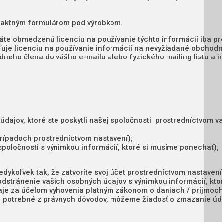
ntaktným formulárom pod výrobkom.
áte obmedzenú licenciu na používanie týchto informácií iba pr
ľuje licenciu na používanie informácií na nevyžiadané obchod
dneho člena do vášho e-mailu alebo fyzického mailing listu a i
údajov, ktoré ste poskytli našej spoločnosti prostredníctvom v
prípadoch prostredníctvom nastavení);
poločnosti s výnimkou informácií, ktoré si musíme ponechať);
ykoľvek tak, že zatvoríte svoj účet prostredníctvom nastavení
dstránenie vašich osobných údajov s výnimkou informácií, kt
daje za účelom vyhovenia platným zákonom o daniach / príjmoch
e potrebné z právnych dôvodov, môžeme žiadosť o zmazanie úd