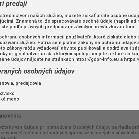
ri predaji
stredníctvom našich služieb, môžete získať určité osobné údaje,
ujúcimi. Znamená to, že spracovávate osobné údaje (napríklad
e ste podľa právnych predpisov nezávislým prevádzkovateľom.
chranu osobných informácií používateľa, ktoré získate alebo s
používaní služieb. Patria sem platné zákony na ochranu údajov 
éto zákony môžu vyžadovať, aby ste publikovali a dodržiavali z
ánky originalnatvorba.sk s ktorými spolupracujete a ktoré sú 
rane údajov nájdete na stránkach https://gdpr-info.eu a https:/
raných osobných údajov
enovia, predajcovia
ezvisko
ské meno
anovenia
 vzťahy vznikajúce pri spracúvaní Osobných údajov sa riadia prá
alizovaný. K riešeniu prípadných sporov vzniknutých v súvislo
ské súdy.