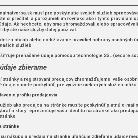
nalnatvorba.sk musí pre poskytnutie svojich služieb spracov
 ste si prečítali a porozumeli im rovnako ako i týmto pravidlám
údaje. Ak nechcete, aby sme zhromažďovali alebo spracováva
i by ste naše služby ďalej používať.
ní za obsah alebo dodržiavanie pravidiel ochrany osobných úd
našich služieb.
šifruje prenášané údaje pomocou technológie SSL (secure soc
údaje zbierame
í stránky a registrovaní predajcov zhromažďujeme vaše osobn
é údaje chcete poskytnúť, pre využitie niektorých služieb môžu 
tavenie profilu predajcovia
lužieb ako predajca na stránke musíte poskytnúť platnú e-mail
ybrať a ktorý reprezentuje vašu identitu na stránke ako predajc
stránke.
a stránke
su nákupu a predaja na stránke uľahčuje zdieľanie údajov med