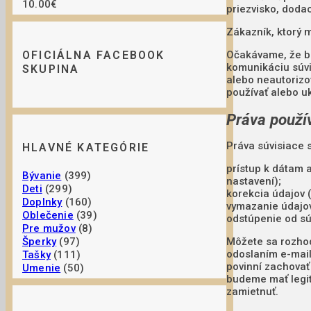
10.00€
priezvisko, dodac
Zákazník, ktorý 
OFICIÁLNA FACEBOOK
Očakávame, že bu
komunikáciu súvi
SKUPINA
alebo neautorizo
používať alebo u
Práva použí
Práva súvisiace s
HLAVNÉ KATEGÓRIE
prístup k dátam 
Bývanie
(399)
nastavení);
Deti
(299)
korekcia údajov 
Doplnky
(160)
vymazanie údajov
Oblečenie
(39)
odstúpenie od sú
Pre mužov
(8)
Môžete sa rozhod
Šperky
(97)
odoslaním e-mai
Tašky
(111)
povinní zachovať
Umenie
(50)
budeme mať legit
zamietnuť.