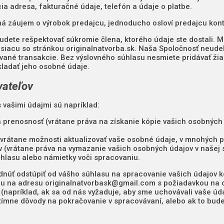
ia adresa, fakturačné údaje, telefón a údaje o platbe.
má záujem o výrobok predajcu, jednoducho osloví predajcu ko
dete rešpektovať súkromie člena, ktorého údaje ste dostali. M
siacu so stránkou originalnatvorba.sk. Naša Spoločnosť neude
vané transakcie. Bez výslovného súhlasu nesmiete pridávať žia
kladať jeho osobné údaje.
vateľov
 vašimi údajmi sú napríklad:
a prenosnosť (vrátane práva na získanie kópie vašich osobných 
(vrátane možnosti aktualizovať vaše osobné údaje, v mnohých 
 (vrátane práva na vymazanie vašich osobných údajov v našej s
hlasu alebo námietky voči spracovaniu.
núť odstúpiť od vášho súhlasu na spracovanie vašich údajov ked
lu na adresu
originalnatvorbask@gmail.com
s požiadavkou na o
 (napríklad, ak sa od nás vyžaduje, aby sme uchovávali vaše ú
ímne dôvody na pokračovanie v spracovávaní, alebo ak to bud