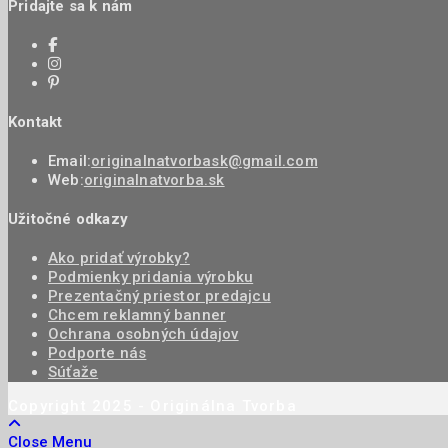
Pridajte sa k nám
Kontakt
Email:
originalnatvorbask@gmail.com
Web:
originalnatvorba.sk
Užitočné odkazy
Ako pridať výrobky?
Podmienky pridania výrobku
Prezentačný priestor predajcu
Chcem reklamný banner
Ochrana osobných údajov
Podporte nás
Súťaže
Copyright 2025 - Originálna Tvorba
Close Menu