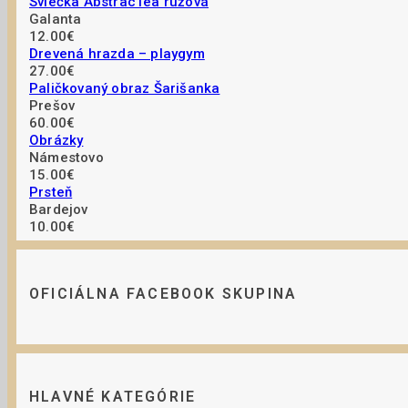
Sviečka AbstracTea ružová
Galanta
12.00€
Drevená hrazda – playgym
27.00€
Paličkovaný obraz Šarišanka
Prešov
60.00€
Obrázky
Námestovo
15.00€
Prsteň
Bardejov
10.00€
OFICIÁLNA FACEBOOK SKUPINA
HLAVNÉ KATEGÓRIE