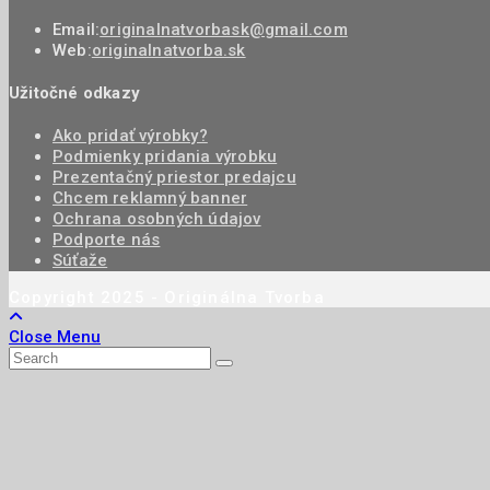
Email:
originalnatvorbask@gmail.com
Web:
originalnatvorba.sk
Užitočné odkazy
Ako pridať výrobky?
Podmienky pridania výrobku
Prezentačný priestor predajcu
Chcem reklamný banner
Ochrana osobných údajov
Podporte nás
Súťaže
Copyright 2025 - Originálna Tvorba
Close Menu