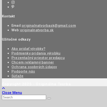
Kontakt
Email:
originalnatvorbask@gmail.com
Web:
originalnatvorba.sk
Užitočné odkazy
Ako pridať výrobky?
Podmienky pridania výrobku
Prezentačný priestor predajcu
Chcem reklamný banner
Ochrana osobných údajov
Podporte nás
Súťaže
Copyright 2025 - Originálna Tvorba
Close Menu