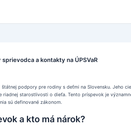
 sprievodca a kontakty na ÚPSVaR
štátnej podpory pre rodiny s deťmi na Slovensku. Jeho cie
iadnej starostlivosti o dieťa. Tento príspevok je význa
nia sú definované zákonom.
evok a kto má nárok?