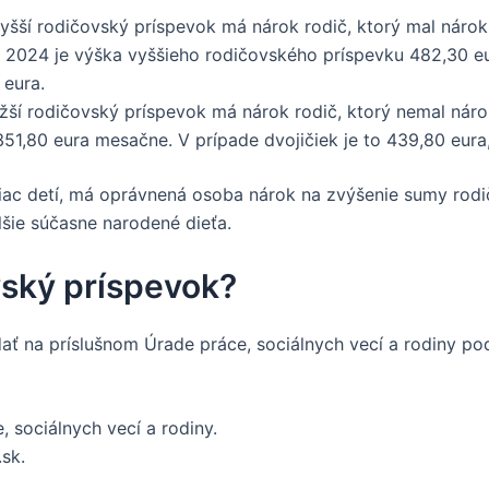
šší rodičovský príspevok má nárok rodič, ktorý mal nárok 
 2024 je výška vyššieho rodičovského príspevku 482,30 eur
 eura.
žší rodičovský príspevok má nárok rodič, ktorý nemal nár
51,80 eura mesačne. V prípade dvojičiek je to 439,80 eura, 
iac detí, má oprávnená osoba nárok na zvýšenie sumy rodi
šie súčasne narodené dieťa.
vský príspevok?
ť na príslušnom Úrade práce, sociálnych vecí a rodiny podľ
 sociálnych vecí a rodiny.
.sk.