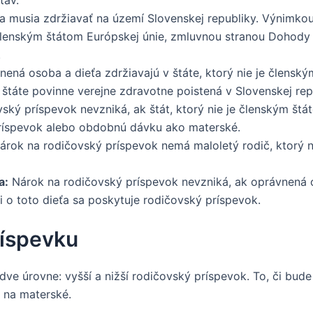
 musia zdržiavať na území Slovenskej republiky. Výnimko
je členským štátom Európskej únie, zmluvnou stranou Doho
.
ená osoba a dieťa zdržiavajú v štáte, ktorý nie je člensk
štáte povinne verejne zdravotne poistená v Slovenskej rep
ský príspevok nevzniká, ak štát, ktorý nie je členským št
ríspevok alebo obdobnú dávku ako materské.
rok na rodičovský príspevok nemá maloletý rodič, ktorý 
a:
Nárok na rodičovský príspevok nevzniká, ak oprávnená os
i o toto dieťa sa poskytuje rodičovský príspevok.
ríspevku
dve úrovne: vyšší a nižší rodičovský príspevok. To, či bude
k na materské.