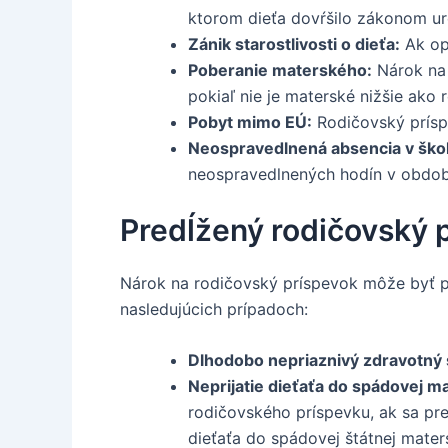
ktorom dieťa dovŕšilo zákonom ur
Zánik starostlivosti o dieťa:
Ak opr
Poberanie materského:
Nárok na 
pokiaľ nie je materské nižšie ako
Pobyt mimo EÚ:
Rodičovský príspe
Neospravedlnená absencia v ško
neospravedlnených hodín v období
Predĺžený rodičovský 
Nárok na rodičovský príspevok môže byť pre
nasledujúcich prípadoch:
Dlhodobo nepriaznivý zdravotný s
Neprijatie dieťaťa do spádovej ma
rodičovského príspevku, ak sa pr
dieťaťa do spádovej štátnej mater