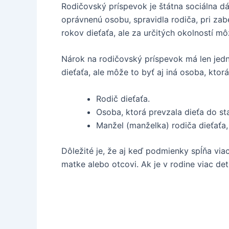
Rodičovský príspevok je štátna sociálna dá
oprávnenú osobu, spravidla rodiča, pri zab
rokov dieťaťa, ale za určitých okolností mô
Nárok na rodičovský príspevok má len jedn
dieťaťa, ale môže to byť aj iná osoba, ktorá
Rodič dieťaťa.
Osoba, ktorá prevzala dieťa do sta
Manžel (manželka) rodiča dieťaťa,
Dôležité je, že aj keď podmienky spĺňa via
matke alebo otcovi. Ak je v rodine viac de