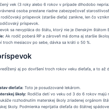
čený vek (3 roky alebo 6 rokov v prípade dlhodobo nepria
ávnená osoba prestane riadne zabezpečovať starostlivosť 
rodičovský príspevok (staršie dieťa) zanikne, len čo vznik
 rodičovský príspevok.
vok sa nevypláca do štátu, ktorý nie je členským štátom 
le:
Ak rodič poberá RP a zároveň má doma aj staršie školop
 troch mesiacov po sebe, dávka sa kráti o 50 %.
príspevok
dĺžený aj po dovŕšení troch rokov veku dieťaťa, a to až d
tav dieťaťa:
Toto je posudzované lekárom.
terskej školy:
Rodičia detí vo veku od 3 do 6 rokov majú 
eukáže rozhodnutím materskej školy zriadenej orgánom štát
skej školy. Podmienka neprijatia dieťaťa do štátnej spádov