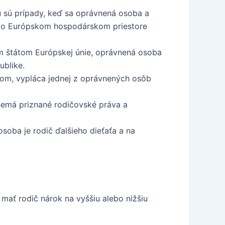
u sú prípady, keď sa oprávnená osoba a
dy o Európskom hospodárskom priestore
ým štátom Európskej únie, oprávnená osoba
ublike.
átom, vypláca jednej z oprávnených osôb
nemá priznané rodičovské práva a
oba je rodič ďalšieho dieťaťa a na
 mať rodič nárok na vyššiu alebo nižšiu