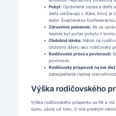
Pobyt:
Oprávnená osoba a dieťa sa
dieťa zdržiavajú v štáte, ktorý 
alebo Švajčiarskou konfederáciou
Zdravotné poistenie:
Ak sa oprávn
nesmie byť počas pobytu v tomto 
Obdobná dávka:
Nárok na rodičov
obdobnú dávku ako rodičovský p
Rodičovské práva a povinnosti:
Ná
povinnosti.
Rodičovský príspevok na iné dieť
zabezpečenie riadnej starostlivost
Výška rodičovského p
Výška rodičovského príspevku sa líši a má 
sumu, závisí od toho, či mal predtým náro