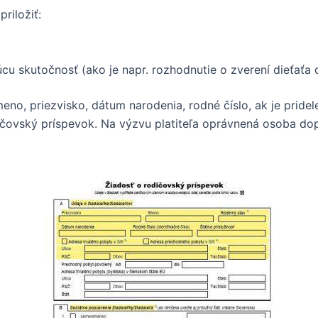
riložiť:
u skutočnosť (ako je napr. rozhodnutie o zverení dieťaťa do
eno, priezvisko, dátum narodenia, rodné číslo, ak je pride
dičovský príspevok. Na výzvu platiteľa oprávnená osoba do