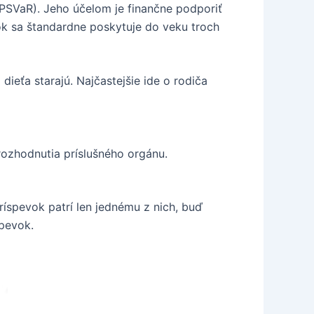
ÚPSVaR). Jeho účelom je finančne podporiť
vok sa štandardne poskytuje do veku troch
eťa starajú. Najčastejšie ide o rodiča
 rozhodnutia príslušného orgánu.
ríspevok patrí len jednému z nich, buď
spevok.