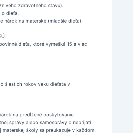
znivého zdravotného stavu).
o dieťa.
ne nárok na materské (mladšie dieťa),
EÚ.
ovinné dieťa, ktoré vymešká 15 a viac
o šiestich rokov veku dieťaťa v
nárok na predĺžené poskytovanie
nej správy alebo samosprávy o neprijatí
ej materskej školy sa preukazuje v každom