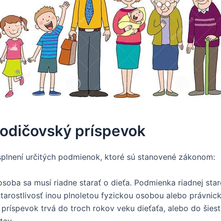
odičovský príspevok
splnení určitých podmienok, ktoré sú stanovené zákonom:
oba sa musí riadne starať o dieťa. Podmienka riadnej staro
starostlivosť inou plnoletou fyzickou osobou alebo právni
ríspevok trvá do troch rokov veku dieťaťa, alebo do šiest
tav.