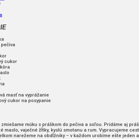
9
s
IE
ka
 pečiva
kor
vý cukor
 kôra
aslo
k
na
ová masť na vyprážanie
ilkový cukor na posypanie
i zmiešame múku s práškom do pečiva a soľou. Pridáme aj prášk
 maslo, vaječné žĺtky, kyslú smotanu a rum. Vypracujeme cest
elkom narežeme na obdĺžniky – v každom urobíme ešte jeden a