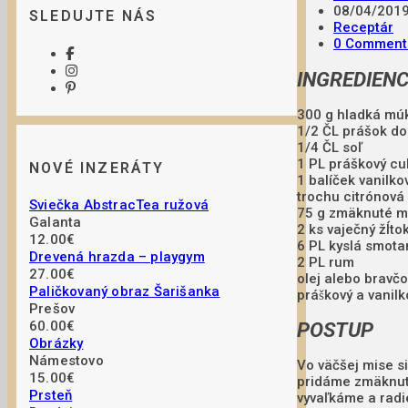
08/04/201
SLEDUJTE NÁS
Receptár
0 Comment
INGREDIENC
300 g hladká mú
1/2 ČL prášok do
1/4 ČL soľ
1 PL práškový cu
NOVÉ INZERÁTY
1 balíček vanilko
trochu citrónová
Sviečka AbstracTea ružová
75 g zmäknuté m
Galanta
2 ks vaječný žĺto
12.00€
6 PL kyslá smota
Drevená hrazda – playgym
2 PL rum
27.00€
olej alebo bravč
Paličkovaný obraz Šarišanka
práškový a van
Prešov
POSTUP
60.00€
Obrázky
Námestovo
Vo väčšej mise s
15.00€
pridáme zmäknuté
Prsteň
vyvaľkáme a radi