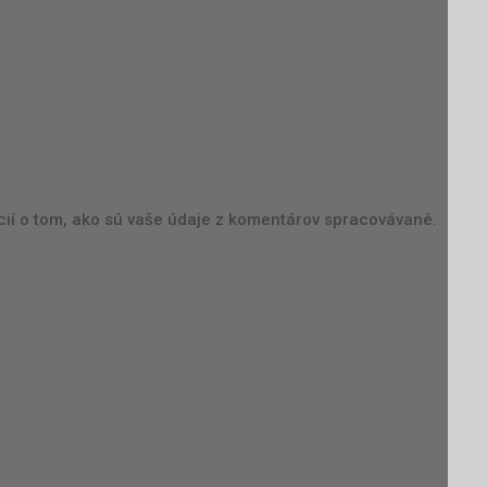
cií o tom, ako sú vaše údaje z komentárov spracovávané.