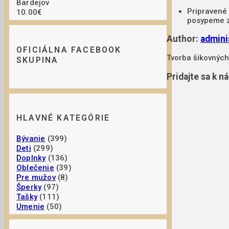
Bardejov
Pripravené
10.00€
posypeme z
Author:
admini
OFICIÁLNA FACEBOOK
Tvorba šikovných
SKUPINA
Pridajte sa k n
HLAVNÉ KATEGÓRIE
Bývanie
(399)
Deti
(299)
Doplnky
(136)
Oblečenie
(39)
Pre mužov
(8)
Šperky
(97)
Tašky
(111)
Umenie
(50)