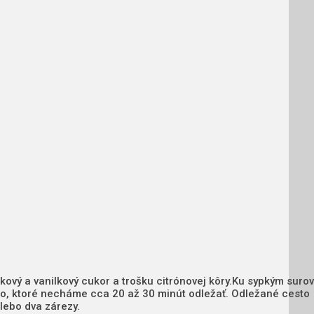
ový a vanilkový cukor a trošku citrónovej kôry.Ku sypkým suro
o, ktoré necháme cca 20 až 30 minút odležať. Odležané cesto
lebo dva zárezy.