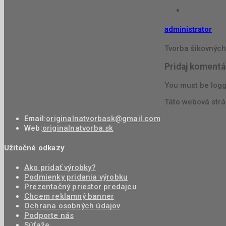
administrator
Tvorba šikovných
Pridaj komentá
You must be logg
Táto webová strá
Email:
originalnatvorbask@gmail.com
Web:
originalnatvorba.sk
Užitočné odkazy
Ako pridať výrobky?
Podmienky pridania výrobku
Prezentačný priestor predajcu
Chcem reklamný banner
Ochrana osobných údajov
Podporte nás
Súťaže