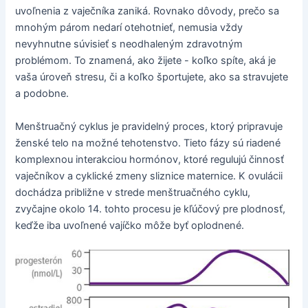
uvoľnenia z vaječníka zaniká. Rovnako dôvody, prečo sa
mnohým párom nedarí otehotnieť, nemusia vždy
nevyhnutne súvisieť s neodhaleným zdravotným
problémom. To znamená, ako žijete - koľko spíte, aká je
vaša úroveň stresu, či a koľko športujete, ako sa stravujete
a podobne.
Menštruačný cyklus je pravidelný proces, ktorý pripravuje
ženské telo na možné tehotenstvo. Tieto fázy sú riadené
komplexnou interakciou hormónov, ktoré regulujú činnosť
vaječníkov a cyklické zmeny sliznice maternice. K ovulácii
dochádza približne v strede menštruačného cyklu,
zvyčajne okolo 14. tohto procesu je kľúčový pre plodnosť,
keďže iba uvoľnené vajíčko môže byť oplodnené.