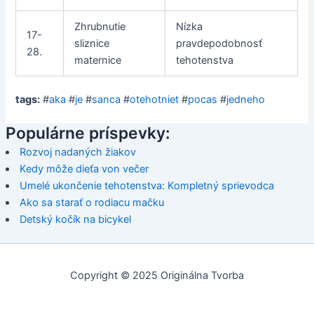
Zhrubnutie
Nízka
17-
sliznice
pravdepodobnosť
28.
maternice
tehotenstva
tags:
#
aka
#
je
#
sanca
#
otehotniet
#
pocas
#
jedneho
Populárne príspevky:
Rozvoj nadaných žiakov
Kedy môže dieťa von večer
Umelé ukončenie tehotenstva: Kompletný sprievodca
Ako sa starať o rodiacu mačku
Detský kočík na bicykel
Copyright © 2025 Originálna Tvorba