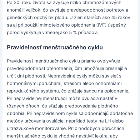
Po 30. roku života sa zvyšuje riziko chromozómových
anomálií vajíčok, čo zvyšuje pravdepodobnosť potratov a
genetických odchýlok plodu. U žien starších ako 45 rokov
sa aj pri použití mimotelového oplodnenia (IVF) úspešný
pôrod vyskytuje v menej ako 5 % prípadov.
Pravidelnosť menštruačného cyklu
Pravidelnosť menštruačného cyklu priamo ovplyvňuje
pravdepodobnosť otehotnenia, čím umožňuje presnejšie
určiť dni plodnosti. Nepravidelné cykly môžu súvisieť s
hormonálnymi poruchami, stresom alebo ochoreniami
reprodukčného systému, čo znižuje šancu na oplodnenie.
Pri nepravidelnej menštruácii môže ovulácia nastať v
rôznych dňoch, čo sťažuje predpovedanie plodného
obdobia. Pri nepravidelnom cykle sa odporúčajú dodatočné
metódy určovania ovulácie, napríklad testy na LH alebo
ultrazvukové monitorovanie. Pri dlhodobých poruchách
menštruačného cyklu je vhodné navštíviť lekára, aby