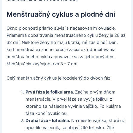
Menštruačný cyklus a plodné dni
Okno plodnosti priamo súvisí s načasovaním ovulácie.
Priemerná doba trvania menštruačného cyklu ženy je 28 až
32 dní. Niektoré ženy ho majú kratší, iné zas dlhší. Deň,
keď menštruácia začne, určuje začiatok odpočítavania
menštruačného cyklu a považuje sa za jeho prvý deň.
Menštruácia zvyčajne trvá 3 - 7 dní.
Celý menštruačný cyklus je rozdelený do dvoch fáz:
Prvá fáza je folikulárna.
Začína prvým dňom
menštruácie. V prvej fáze sa vyvíja folikul, z
ktorého sa následne vyvinie vajíčko. Folikulárna
fáza končí ovuláciou.
Druhá fáza - luteálna.
Na mieste vajíčka, ktoré už
opustilo vaječník, sa objaví žlté teliesko. Žlté