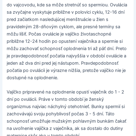
do vajcovodu, kde sa môže stretnúť so spermiou. Ovulácia
sa zvyčajne vyskytuje približne v polovici cyklu, 12-16 dní
pred začiatkom nasledujúcej menštruácie u žien s
pravidelným 28-dňovým cyklom, ale presné termíny sa
môžu líšiť. Počas ovulácie je vajíčko životaschopné
približne 12-24 hodín po opustení vaječníka a spermie si
môžu zachovať schopnosť oplodnenia tri až päť dní. Preto
je pravdepodobnosť počatia najvyššia v období ovulácie a
jeden až dva dni pred jej nástupom. Pravdepodobnosť
počatia po ovulácii je výrazne nižšia, pretože vajíčko nie je
dostupné na oplodnenie.
Vajíčko pripravené na oplodnenie opustí vaječník do 1 - 2
dní po ovulácii. Práve v tomto období je ženský
organizmus najviac náchylný otehotnieť. Bunky spermií si
zachovávajú svoju pohyblivosť počas 3 - 5 dní. Táto
schopnosť umožňuje mužským pohlavným bunkám čakať
na uvoľnenie vajíčka z vaječníka, ak sa dostalo do dutiny
maternice skôr ako v tomto období.