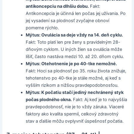
antikoncepciu na dlhšiu dobu.
Fakt:
Antikoncepcia je účinná len počas jej užívania. Po
jej vysadení sa plodnosť zvyčajne obnoví
pomerne rýchlo.
Mýtus: Ovulácia sa deje vždy na 14. deň cyklu.
Fakt: Toto platí len pre ženy s pravidelným 28-
dňovým cyklom. U iných žien sa ovulácia môže
líšiť, často nastáva medzi 10. až 20. dňom cyklu.
Mýtus: Otehotnenie je po 40-tke nemožné.
Fakt: Hoci sa plodnosť po 35. roku života znižuje,
tehotenstvo po 40-tke je stále možné, aj keď s
vyšším rizikom a nižšou pravdepodobnosťou.
Mýtus: K počatiu stačí jediný nechránený styk
počas plodného okna.
Fakt: Aj keď je to najvyššia
pravdepodobnosť, nie je to vždy záruka. Viaceré
faktory ako kvalita spermií, celkový zdravotný
stav a ďalšie môžu ovplyvniť úspešnosť počatia.