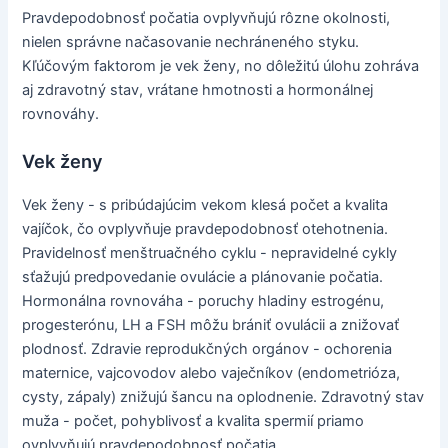
Pravdepodobnosť počatia ovplyvňujú rôzne okolnosti,
nielen správne načasovanie nechráneného styku.
Kľúčovým faktorom je vek ženy, no dôležitú úlohu zohráva
aj zdravotný stav, vrátane hmotnosti a hormonálnej
rovnováhy.
Vek ženy
Vek ženy - s pribúdajúcim vekom klesá počet a kvalita
vajíčok, čo ovplyvňuje pravdepodobnosť otehotnenia.
Pravidelnosť menštruačného cyklu - nepravidelné cykly
sťažujú predpovedanie ovulácie a plánovanie počatia.
Hormonálna rovnováha - poruchy hladiny estrogénu,
progesterónu, LH a FSH môžu brániť ovulácii a znižovať
plodnosť. Zdravie reprodukčných orgánov - ochorenia
maternice, vajcovodov alebo vaječníkov (endometrióza,
cysty, zápaly) znižujú šancu na oplodnenie. Zdravotný stav
muža - počet, pohyblivosť a kvalita spermií priamo
ovplyvňujú pravdepodobnosť počatia.