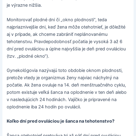
je výrazne nižšia.
Monitorovať plodné dni či „okno plodnosti“, teda
najpriaznivejšie dni, keď žena môže otehotnieť, je dôležité
aj v prípade, ak chceme zabrániť neplánovanému
tehotenstvu. Pravdepodobnosť počatia je vysoká 3 až 6
dní pred ovuláciou a úplne najvyššia je deň pred ovuláciou
(tzv. „plodné okno“).
Gynekológovia nazývajú toto obdobie oknom plodnosti,
pretože vtedy je organizmus ženy najviac náchylný na
počatie. Ak žena ovuluje na 14. deň menštruačného cyklu,
potom existuje veľká šanca na oplodnenie v ten deň alebo
v nasledujúcich 24 hodinách. Vajíčko je pripravené na
oplodnenie iba 24 hodín po ovulácii.
Koľko dní pred ovuláciou je šanca na tehotenstvo?
Šanca otehotnieť pretrváva tri až päť dní pred ovuláciou,