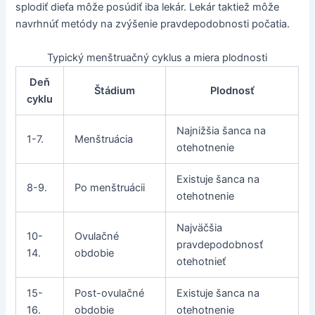
splodiť dieťa môže posúdiť iba lekár. Lekár taktiež môže
navrhnúť metódy na zvýšenie pravdepodobnosti počatia.
Typický menštruačný cyklus a miera plodnosti
Deň
Štádium
Plodnosť
cyklu
Najnižšia šanca na
1-7.
Menštruácia
otehotnenie
Existuje šanca na
8-9.
Po menštruácii
otehotnenie
Najväčšia
10-
Ovulačné
pravdepodobnosť
14.
obdobie
otehotnieť
15-
Post-ovulačné
Existuje šanca na
16.
obdobie
otehotnenie