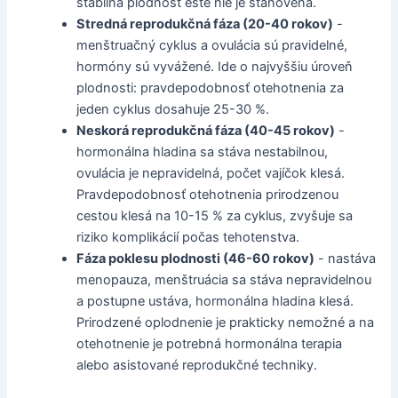
stabilná plodnosť ešte nie je stanovená.
Stredná reprodukčná fáza (20-40 rokov)
-
menštruačný cyklus a ovulácia sú pravidelné,
hormóny sú vyvážené. Ide o najvyššiu úroveň
plodnosti: pravdepodobnosť otehotnenia za
jeden cyklus dosahuje 25-30 %.
Neskorá reprodukčná fáza (40-45 rokov)
-
hormonálna hladina sa stáva nestabilnou,
ovulácia je nepravidelná, počet vajíčok klesá.
Pravdepodobnosť otehotnenia prirodzenou
cestou klesá na 10-15 % za cyklus, zvyšuje sa
riziko komplikácií počas tehotenstva.
Fáza poklesu plodnosti (46-60 rokov)
- nastáva
menopauza, menštruácia sa stáva nepravidelnou
a postupne ustáva, hormonálna hladina klesá.
Prirodzené oplodnenie je prakticky nemožné a na
otehotnenie je potrebná hormonálna terapia
alebo asistované reprodukčné techniky.