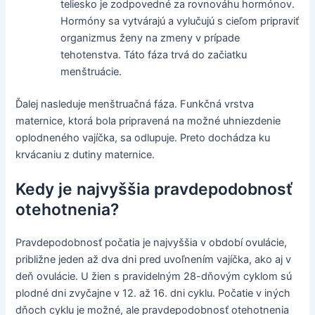
teliesko je zodpovedné za rovnováhu hormónov.
Hormóny sa vytvárajú a vylučujú s cieľom pripraviť
organizmus ženy na zmeny v prípade
tehotenstva. Táto fáza trvá do začiatku
menštruácie.
Ďalej nasleduje menštruačná fáza. Funkčná vrstva
maternice, ktorá bola pripravená na možné uhniezdenie
oplodneného vajíčka, sa odlupuje. Preto dochádza ku
krvácaniu z dutiny maternice.
Kedy je najvyššia pravdepodobnosť
otehotnenia?
Pravdepodobnosť počatia je najvyššia v období ovulácie,
približne jeden až dva dni pred uvoľnením vajíčka, ako aj v
deň ovulácie. U žien s pravidelným 28-dňovým cyklom sú
plodné dni zvyčajne v 12. až 16. dni cyklu. Počatie v iných
dňoch cyklu je možné, ale pravdepodobnosť otehotnenia