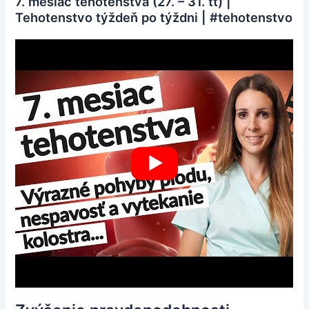
7. mesiac tehotenstva (27. – ⁠31. tt) |
Tehotenstvo týždeň po týždni | #tehotenstvo