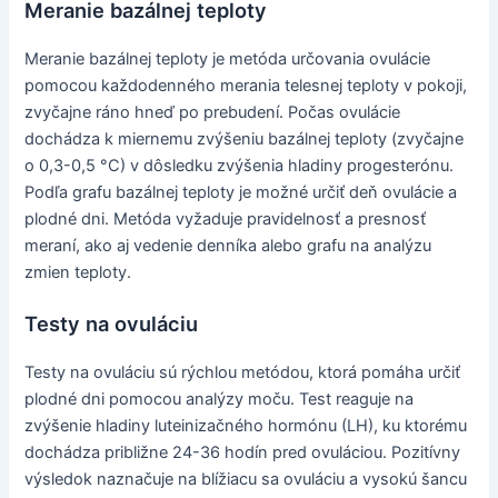
Meranie bazálnej teploty
Meranie bazálnej teploty je metóda určovania ovulácie
pomocou každodenného merania telesnej teploty v pokoji,
zvyčajne ráno hneď po prebudení. Počas ovulácie
dochádza k miernemu zvýšeniu bazálnej teploty (zvyčajne
o 0,3-0,5 °C) v dôsledku zvýšenia hladiny progesterónu.
Podľa grafu bazálnej teploty je možné určiť deň ovulácie a
plodné dni. Metóda vyžaduje pravidelnosť a presnosť
meraní, ako aj vedenie denníka alebo grafu na analýzu
zmien teploty.
Testy na ovuláciu
Testy na ovuláciu sú rýchlou metódou, ktorá pomáha určiť
plodné dni pomocou analýzy moču. Test reaguje na
zvýšenie hladiny luteinizačného hormónu (LH), ku ktorému
dochádza približne 24-36 hodín pred ovuláciou. Pozitívny
výsledok naznačuje na blížiacu sa ovuláciu a vysokú šancu