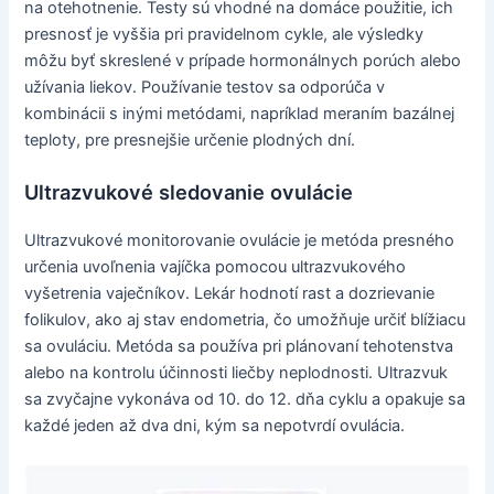
na otehotnenie. Testy sú vhodné na domáce použitie, ich
presnosť je vyššia pri pravidelnom cykle, ale výsledky
môžu byť skreslené v prípade hormonálnych porúch alebo
užívania liekov. Používanie testov sa odporúča v
kombinácii s inými metódami, napríklad meraním bazálnej
teploty, pre presnejšie určenie plodných dní.
Ultrazvukové sledovanie ovulácie
Ultrazvukové monitorovanie ovulácie je metóda presného
určenia uvoľnenia vajíčka pomocou ultrazvukového
vyšetrenia vaječníkov. Lekár hodnotí rast a dozrievanie
folikulov, ako aj stav endometria, čo umožňuje určiť blížiacu
sa ovuláciu. Metóda sa používa pri plánovaní tehotenstva
alebo na kontrolu účinnosti liečby neplodnosti. Ultrazvuk
sa zvyčajne vykonáva od 10. do 12. dňa cyklu a opakuje sa
každé jeden až dva dni, kým sa nepotvrdí ovulácia.