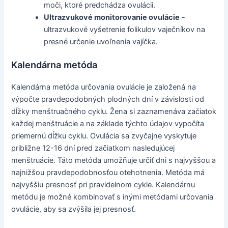
moči, ktoré predchádza ovulácii.
Ultrazvukové monitorovanie ovulácie
-
ultrazvukové vyšetrenie folikulov vaječníkov na
presné určenie uvoľnenia vajíčka.
Kalendárna metóda
Kalendárna metóda určovania ovulácie je založená na
výpočte pravdepodobných plodných dní v závislosti od
dĺžky menštruačného cyklu. Žena si zaznamenáva začiatok
každej menštruácie a na základe týchto údajov vypočíta
priemernú dĺžku cyklu. Ovulácia sa zvyčajne vyskytuje
približne 12-16 dní pred začiatkom nasledujúcej
menštruácie. Táto metóda umožňuje určiť dni s najvyššou a
najnižšou pravdepodobnosťou otehotnenia. Metóda má
najvyššiu presnosť pri pravidelnom cykle. Kalendárnu
metódu je možné kombinovať s inými metódami určovania
ovulácie, aby sa zvýšila jej presnosť.