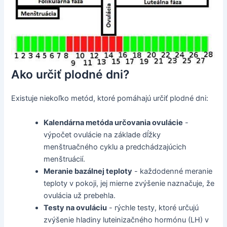
Ako určiť plodné dni?
Existuje niekoľko metód, ktoré pomáhajú určiť plodné dni:
Kalendárna metóda určovania ovulácie
-
výpočet ovulácie na základe dĺžky
menštruačného cyklu a predchádzajúcich
menštruácií.
Meranie bazálnej teploty
- každodenné meranie
teploty v pokoji, jej mierne zvýšenie naznačuje, že
ovulácia už prebehla.
Testy na ovuláciu
- rýchle testy, ktoré určujú
zvýšenie hladiny luteinizačného hormónu (LH) v