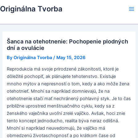
Skip
Originálna Tvorba
to
Ma
content
Me
Šanca na otehotnenie: Pochopenie plodných
dní a ovulácie
By
Originálna Tvorba
/
May 15, 2026
Reprodukcia má svoje prirodzené zákonitosti, ktoré je
dôležité pochopiť, ak plánujete tehotenstvo. Existuje
mnoho mýtov a nepresností o tom, kedy a ako môže žena
otehotnieť. Mnohí sa napríklad domnievajú, že na
otehotnenie stačí mať nechránený pohlavný styk. Je to čas
približne uprostred menštruačného cyklu, kedy sa z
ženského vaječníka uvoľní zrelé vajíčko. Avšak, hoci znie
tento koncept jednoducho, realita býva neraz odlišná.
Mnohí si napríklad neuvedomujú, že vajíčko má
obmedzenú životaschopnosť a po krátkom čase od