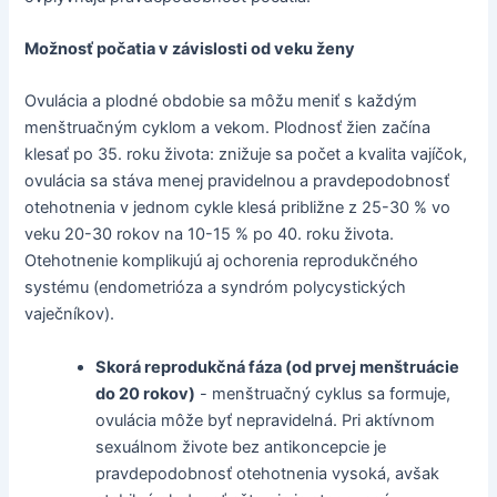
Možnosť počatia v závislosti od veku ženy
Ovulácia a plodné obdobie sa môžu meniť s každým
menštruačným cyklom a vekom. Plodnosť žien začína
klesať po 35. roku života: znižuje sa počet a kvalita vajíčok,
ovulácia sa stáva menej pravidelnou a pravdepodobnosť
otehotnenia v jednom cykle klesá približne z 25-30 % vo
veku 20-30 rokov na 10-15 % po 40. roku života.
Otehotnenie komplikujú aj ochorenia reprodukčného
systému (endometrióza a syndróm polycystických
vaječníkov).
Skorá reprodukčná fáza (od prvej menštruácie
do 20 rokov)
- menštruačný cyklus sa formuje,
ovulácia môže byť nepravidelná. Pri aktívnom
sexuálnom živote bez antikoncepcie je
pravdepodobnosť otehotnenia vysoká, avšak