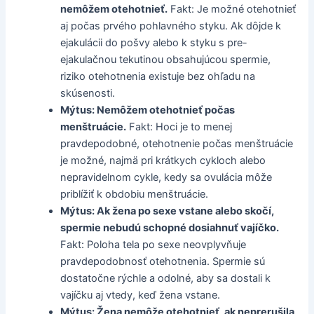
nemôžem otehotnieť.
Fakt: Je možné otehotnieť
aj počas prvého pohlavného styku. Ak dôjde k
ejakulácii do pošvy alebo k styku s pre-
ejakulačnou tekutinou obsahujúcou spermie,
riziko otehotnenia existuje bez ohľadu na
skúsenosti.
Mýtus: Nemôžem otehotnieť počas
menštruácie.
Fakt: Hoci je to menej
pravdepodobné, otehotnenie počas menštruácie
je možné, najmä pri krátkych cykloch alebo
nepravidelnom cykle, kedy sa ovulácia môže
priblížiť k obdobiu menštruácie.
Mýtus: Ak žena po sexe vstane alebo skočí,
spermie nebudú schopné dosiahnuť vajíčko.
Fakt: Poloha tela po sexe neovplyvňuje
pravdepodobnosť otehotnenia. Spermie sú
dostatočne rýchle a odolné, aby sa dostali k
vajíčku aj vtedy, keď žena vstane.
Mýtus: Žena nemôže otehotnieť, ak neprerušila