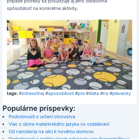
prípade potreby sa posudzuje aj jeho zdravotná
spôsobilosť na konkrétne aktivity.
tags:
#
zdravotnej
#
sposobilosti
#
pre
#
dieta
#
na
#
plavecky
Populárne príspevky:
Podrobnosti o určení otcovstva
Viac o úlohe materinského jazyka vo vzdelávaní
Od narodenia na ulici k novému domovu
Podrobnosti o rodičovskom príspevku pre živnostníčky a