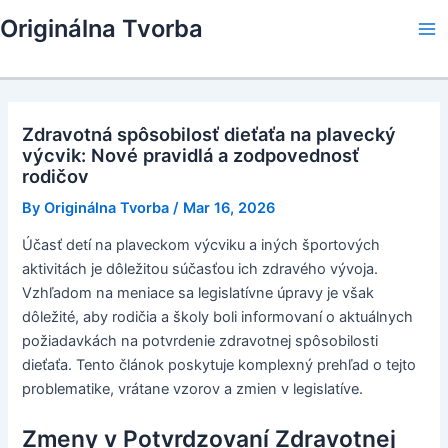
Skip
Originálna Tvorba
to
Ma
content
Me
Zdravotná spôsobilosť dieťaťa na plavecký
výcvik: Nové pravidlá a zodpovednosť
rodičov
By
Originálna Tvorba
/
Mar 16, 2026
Účasť detí na plaveckom výcviku a iných športových
aktivitách je dôležitou súčasťou ich zdravého vývoja.
Vzhľadom na meniace sa legislatívne úpravy je však
dôležité, aby rodičia a školy boli informovaní o aktuálnych
požiadavkách na potvrdenie zdravotnej spôsobilosti
dieťaťa. Tento článok poskytuje komplexný prehľad o tejto
problematike, vrátane vzorov a zmien v legislatíve.
Zmeny v Potvrdzovaní Zdravotnej