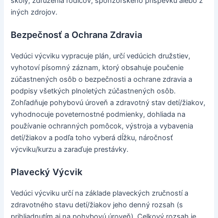
školy, združenia rodičov, sponzorského príspevku alebo z
iných zdrojov.
Bezpečnosť a Ochrana Zdravia
Vedúci výcviku vypracuje plán, určí vedúcich družstiev,
vyhotoví písomný záznam, ktorý obsahuje poučenie
zúčastnených osôb o bezpečnosti a ochrane zdravia a
podpisy všetkých plnoletých zúčastnených osôb.
Zohľadňuje pohybovú úroveň a zdravotný stav detí/žiakov,
vyhodnocuje poveternostné podmienky, dohliada na
používanie ochranných pomôcok, výstroja a vybavenia
detí/žiakov a podľa toho vyberá dĺžku, náročnosť
výcviku/kurzu a zaraďuje prestávky.
Plavecký Výcvik
Vedúci výcviku určí na základe plaveckých zručností a
zdravotného stavu detí/žiakov jeho denný rozsah (s
prihliadnutím aj na pohybovú úroveň). Celkový rozsah je