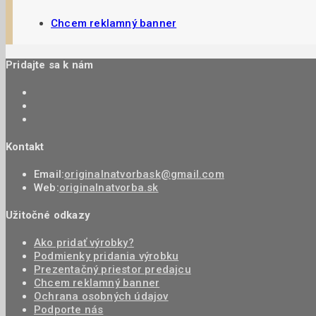
Chcem reklamný banner
Pridajte sa k nám
Kontakt
Email:
originalnatvorbask@gmail.com
Web:
originalnatvorba.sk
Užitočné odkazy
Ako pridať výrobky?
Podmienky pridania výrobku
Prezentačný priestor predajcu
Chcem reklamný banner
Ochrana osobných údajov
Podporte nás