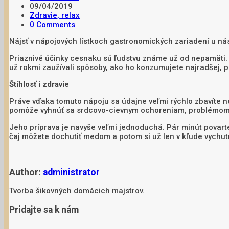
09/04/2019
Zdravie, relax
0 Comments
Nájsť v nápojových lístkoch gastronomických zariadení u ná
Priaznivé účinky cesnaku sú ľudstvu známe už od nepamäti. 
už rokmi zaužívali spôsoby, ako ho konzumujete najradšej, p
Štíhlosť i zdravie
Práve vďaka tomuto nápoju sa údajne veľmi rýchlo zbavíte n
pomôže vyhnúť sa srdcovo-cievnym ochoreniam, problémom s ľ
Jeho príprava je navyše veľmi jednoduchá. Pár minút povarte
čaj môžete dochutiť medom a potom si už len v kľude vychut
Author:
administrator
Tvorba šikovných domácich majstrov.
Pridajte sa k nám